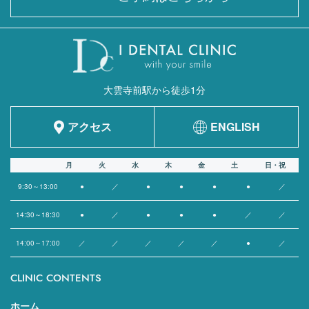
大雲寺前駅から徒歩1分
アクセス
ENGLISH
月
火
水
木
金
土
日・祝
9:30～13:00
●
／
●
●
●
●
／
14:30～18:30
●
／
●
●
●
／
／
14:00～17:00
／
／
／
／
／
●
／
CLINIC CONTENTS
ホーム