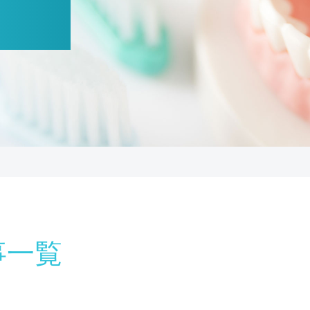
AESTHETIC DENTAL TREATMENT
審美治療
ホワイトニング・着色除去
DENTAL TREATMENT
義歯・入れ歯
顎関節症
歯科一般・ 虫歯治療
歯周病治療
事一覧
予防治療・定期検診
マイクロスコー
マウスピース型