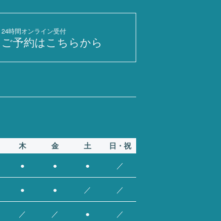
24時間オンライン受付
ご予約はこちらから
木
金
土
日・祝
●
●
●
／
●
●
／
／
／
／
●
／