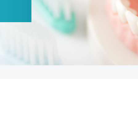
AESTHETIC DENTAL TREATMENT
審美治療
ホワイトニング・着色除去
DENTAL TREATMENT
義歯・入れ歯
顎関節症
歯科一般・ 虫歯治療
歯周病治療
予防治療・定期検診
マイクロスコー
マウスピース型