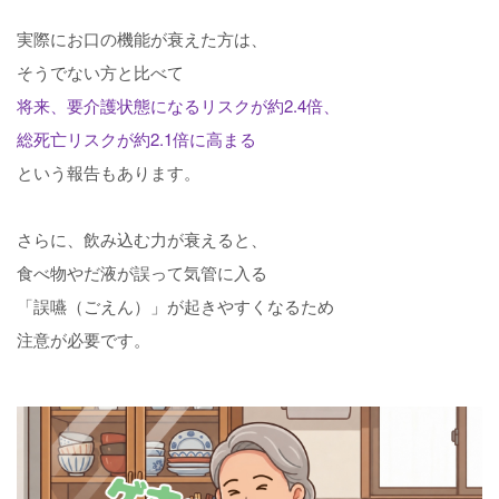
実際にお口の機能が衰えた方は、
そうでない方と比べて
将来、要介護状態になるリスクが
約2.4倍
、
総死亡リスクが
約2.1倍
に高まる
という報告もあります。
さらに、飲み込む力が衰えると、
食べ物やだ液が誤って気管に入る
「誤嚥（ごえん）」
が起きやすくなるため
注意が必要です。