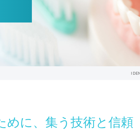
AESTHETIC DENTAL TREATMENT
審美治療
ホワイトニング・着色除去
I DE
DENTAL TREATMENT
義歯・入れ歯
顎関節症
歯科一般・ 虫歯治療
歯周病治療
ために、集う技術と信頼
予防治療・定期検診
マイクロスコー
マウスピース型