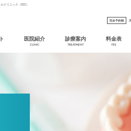
ルクリニック（IDC）
完全予約制
ト
医院紹介
診療案内
料金表
CLINIC
TREATMENT
FEE
IMPLANT
インプラントによる歯科治療とは
さまざまなインプラント治療
インプラント治療の疑問・質問・ご相談