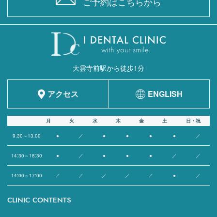
ご予約はこちらから
大雲寺前駅から徒歩1分
アクセス
ENGLISH
月
火
水
木
金
土
日・祝
9:30～13:00
●
／
●
●
●
●
／
14:30～18:30
●
／
●
●
●
／
／
14:00～17:00
／
／
／
／
／
●
／
CLINIC CONTENTS